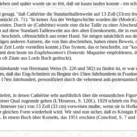
eben und später wurde sie so fett, daß sie kaum laufen konnte - ein sc
 gesagt, ''daß Cathérine die Standardtaillenweite auf 13 Zoll (33cm) fes
schmückt (S. 71): ''In keiner Ära der Weltgeschichte wurden die (Mod
sten. Durch sie (Cathérine) wurde eine dicke Taille zu einer Abscheul
t auf diese Standard-Taillenweite aus den alten Eisenkorsetts, die in e
 beschrieb, offensichtlich aus erster Hand. Sie mögen tatsächlich aus 
igen anderen Autoren, die von ihm abschrieben, haben einen Beweis, d
h zur Zeit Lords vorstellen konnte.) Das System, das er beschreibt, zur '
 mit dem heute im
Englishwomen's Domestic Magazine
empfohlenen, do
n oft Zitate aus Lords Buch gedruckt).
tümkunde
von Herrmann Weiss (S. 226 und 582) zu finden ist, er war ei
nahm, daß das Eng-Schnüren zu Beginn des 15ten Jahrhunderts in Frank
m 17ten Jahrhundert, personifiziert durch die vehement anti-protestant
efert, in denen Cathérine sehr ausführlich über die erstaunlichen Figu
 dieser Qual zugrunde gehen (L'Heureux, S. 120f.). 1929 schrieb ein Ps
urchmesser (sic) von 13 Zoll (33 cm) vorweisen mußte, wenn sie in Hofk
r gleichen Form wiederholt wird. Wir sind nun sicher, daß es Königin E
 In einem Buch über Korsetts, das 1951 erschien (Crawford, S. 7 und S. 