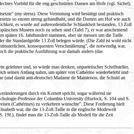
hlechtes Vorbild für die eng geschnürten Damen am Hofe (vgl. Sichel).
tsetzte'' (my stress). Diese Vermutung wird bestätigt und praktisch
e)Gesetze so enorm streng gehandhabt, und die Damen am Hof wie auch
ichkeit, es wurde auf außerordentliche Schlankheit bestanden, 13 Zoll
uropäischen Museen noch zu sehen sind (Tafel 7), er war anscheinend
dem späten 16. Jahrhundert stammen, aber sie messen um die Taille
er die Standardgröße 13 Zoll belegen würde. (Die Zahl ist wohl nicht
'kontinuierlichen, konsequenten Verschmälerung'', die notwendig war,
ch die praktische Ausführung war damals anders (das
n gelehrter und, so würde man denken, unparteiischer Schriftsteller,
reich seinen Anfang nahm, um später von Cathérine wiederbelebt und
ische (und damit anti-deutsche) Madame de Maintenon, die Schuld an
rveränderungen durch ein Korsett spricht, sogar während sie
ychologie-Professor der Columbia University (Hurlock, S. 104 und S.
reisen (Cathérines) zu verkehren wünschte''. Diese Forderung hielt
lisabeth war, die die 13-Zoll-Taille in die englische Modewelt
19f.), findet man die 13-Zoll-Taille als Modell für die Zeit