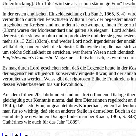
Unterdrückung). Um 1562 wird sie als ''schon stämmige Frau'' beschri
In der ersten englischen Einzeldarstellung (La Santé, 1865, S. 4), wird
verbindlich durch den Fetischisten William Lord, der begeistert aus
in gehobenen Kreisen sind mehr denn je gezwungen, ihnen Folge zu lei
(33cm) waren der Modestandard und galten als elegant.'' Lord schließ
der erste, der sie wahrnahm und reproduzierte und der sie genauestens
mehr als 13 Zoll (33cm), und weder Lord noch irgendeiner der unzähl
willkürlich, sondern stellt die kleinste Taillenweite dar, die man sic
um solche Schlankheit zu erreichen, war ihrem Wesen nach identisch
Englishwomen's Domestic
Magazine ist fetischistisch, es werden dari
Es mag durch Lord geschehen sein, daß die Legende heute in der
Kos
der augenscheinlich jedoch konservativ eingestellt war, und der an
verbreitet zu werden. Weiss gibt der rigorosen Etikette Frankreichs i
dessen Weiterbestehen bis zur Revolution.
Aus dem frühen 20. Jahrhundert sind uns frei erfundene Dialoge überli
gleichgültig zur Kenntnis nimmt, daß ihre Dienerinnen regelrecht an
185f.), daß ''jede Frau, ungeachtet ihres Körperbaus, einen Taillend
man für so wichtig, daß sie an anderer Stelle in demselben Buch in de
einführte (die erwähnten Dialoge findet man bei Roach, 1965, S. 348).
Cathérines wie auch für das Jahr ''1889''.