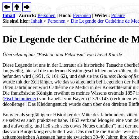
Inhalt
|
Zurück:
Personen
|
Hoch:
Personen
|
Weiter:
Polaire
Sie sind hier:
Inhalt
>
Personen
>
Die Legende der Cathérine de Med
Die Legende der Cathérine de M
Übersetzung aus ''Fashion and Fetishism'' von David Kunzle
Diese Legende ist uns in der Literatur als historische Tatsache überl
langweilig, hier all die modernen Kostümgeschichten aufzuzählen, die
befunden wird (1951, S. 161-62), und daß sie ins
Guiness Book of Re
wurde mit der Zeit länger, wie das so allgemein bei Legenden der Fal
19ten Jahrhundert wird Cathérine de Medici in der Korsettliteratur nic
Die französische Königin erwähnt es meines Wissens erstmals 1857 in
(
Fischbeinmieder
) von Isabella von Bayern (1370-1435) erfunden wurde
décolletage'. Das Kleidungsstück wurde dann über den direkten Einfl
Bouvier als sorgfältigerer Historiker der Mitte des Jahrhunderts ziti
sie selbst es auch praktiziert habe. 1863 verband Mongéri eine von de
und aufwendig, und ließ sich stets etwas Neues einfallen'') mit der me
das vom Bürgerkrieg erschüttert war. Das machte die Runde ''wie der 
zeitgenössischen Aussagen hatte sie zwischen 30-40 Jahren ihre körpe