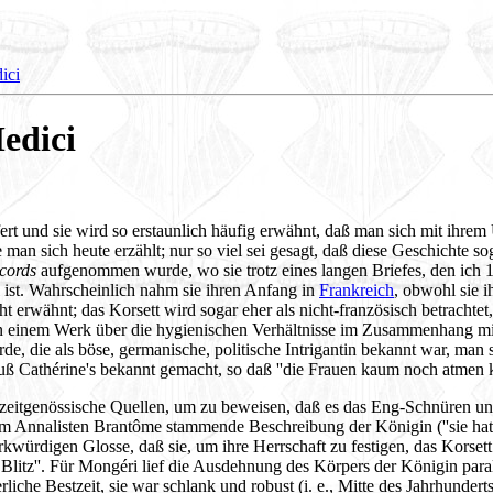
ici
edici
iefert und sie wird so erstaunlich häufig erwähnt, daß man sich mit ihr
 man sich heute erzählt; nur so viel sei gesagt, daß diese Geschichte 
cords
aufgenommen wurde, wo sie trotz eines langen Briefes, den ich 1
l ist. Wahrscheinlich nahm sie ihren Anfang in
Frankreich
, obwohl sie i
ht erwähnt; das Korsett wird sogar eher als nicht-französisch betrachte
 einem Werk über die hygienischen Verhältnisse im Zusammenhang mit K
, die als böse, germanische, politische Intrigantin bekannt war, man s
uß Cathérine's bekannt gemacht, so daß ''die Frauen kaum noch atmen k
ert zeitgenössische Quellen, um zu beweisen, daß es das Eng-Schnüren un
m Annalisten Brantôme stammende Beschreibung der Königin (''sie hatte e
rkwürdigen Glosse, daß sie, um ihre Herrschaft zu festigen, das Korsett
Blitz''. Für Mongéri lief die Ausdehnung des Körpers der Königin para
rliche Bestzeit, sie war schlank und robust (i. e., Mitte des Jahrhunde