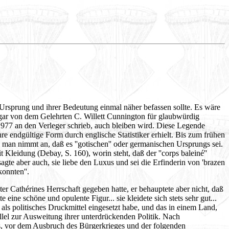
em Ursprung und ihrer Bedeutung einmal näher befassen sollte. Es wäre
sogar von dem Gelehrten C. Willett Cunnington für glaubwürdig
977 an den Verleger schrieb, auch bleiben wird. Diese Legende
hre endgültige Form durch englische Statistiker erhielt. Bis zum frühen
t, man nimmt an, daß es ''gotischen'' oder germanischen Ursprungs sei.
leidung (Debay, S. 160), worin steht, daß der ''corps baleiné''
agte aber auch, sie liebe den Luxus und sei die Erfinderin von 'brazen
onnten''.
ter Cathérines Herrschaft gegeben hatte, er behauptete aber nicht, daß
ine schöne und opulente Figur... sie kleidete sich stets sehr gut...
 als politisches Druckmittel eingesetzt habe, und das in einem Land,
llel zur Ausweitung ihrer unterdrückenden Politik. Nach
rts, vor dem Ausbruch des Bürgerkrieges und der folgenden